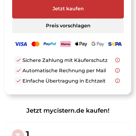
Jetzt kaufen
Preis vorschlagen
check
Sichere Zahlung mit Käuferschutz
info_outline
check
Automatische Rechnung per Mail
info_outline
check
Einfache Übertragung in Echtzeit
info_outline
Jetzt mycistern.de kaufen!
1.
shopping_cart