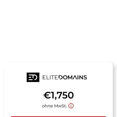
Die Domain
mycistern.de
steht zum Verkauf
€1,750
info_outline
ohne MwSt.